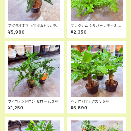
アグラオネマ ピクタムトリカラー
ブレクナム シルバーレディ 3.5
3.5号(海外株)
号
¥5,980
¥2,350
フィロデンドロン セローム 3号
ヘテロパナックス 5.5号
¥1,250
¥5,890