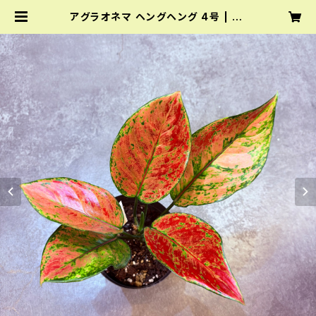
アグラオネマ ヘングヘング 4号 | Gr
een Vibes 宇都宮市の観葉植物専
門店