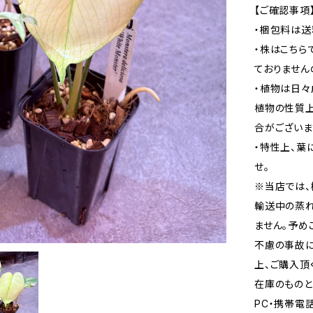
【ご確認事項
・梱包料は送
・株はこちら
ておりません
・植物は日々
植物の性質
合がございま
・特性上、葉
せ。
※当店では、
輸送中の蒸
ません。予め
不慮の事故に
上、ご購入頂
在庫のものと
PC・携帯電