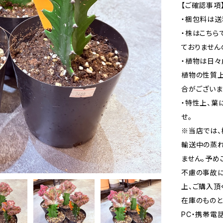
【ご確認事項
・梱包料は送
・株はこちら
ておりません
・植物は日々
植物の性質
合がございま
・特性上、葉
せ。
※当店では、
輸送中の蒸
ません。予め
不慮の事故に
上、ご購入頂
在庫のものと
PC・携帯電