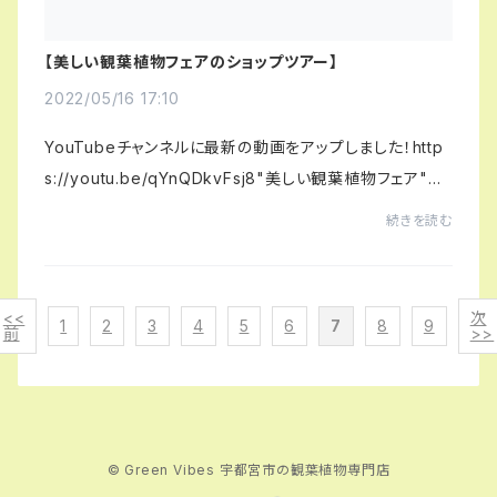
【美しい観葉植物フェアのショップツアー】
2022/05/16 17:10
YouTubeチャンネルに最新の動画をアップしました！http
s://youtu.be/qYnQDkvFsj8"美しい観葉植物フェア"の
ショップツアーですっ！ぜひ癒されちゃってくださいwwwそ
続きを読む
れではまたお会いしましょう！
<<
次
1
2
3
4
5
6
7
8
9
前
>>
© Green Vibes 宇都宮市の観葉植物専門店