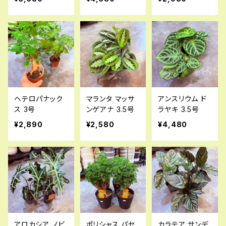
ヘテロパナック
マランタ マッサ
アンスリウム ド
ス 3号
ンゲアナ 3.5号
ラヤキ 3.5号
¥2,890
¥2,580
¥4,480
アロカシア ノビ
ポリシャス パセ
カラテア サンデ