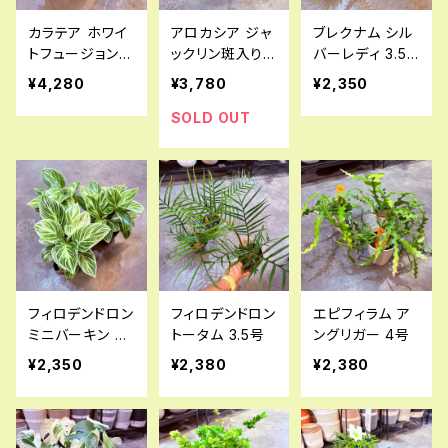
カラテア ホワイ
アロカシア ジャ
ブレクナム シル
トフュージョン
ックリン斑入り
バーレディ 3.5
3.5号
3.5号
号
¥4,280
¥3,780
¥2,350
SOLD OUT
フィロデンドロン
フィロデンドロン
エピフィラム ア
ミニバーキン 3.
トータム 3.5号
ングリガー 4号
5号
¥2,350
¥2,380
¥2,380