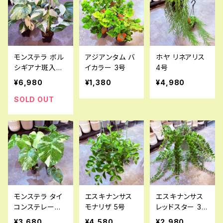
モンステラ ボル
アジアンタム バ
ホヤ リネアリス
シギアナ斑入り
イカラー 3号
4号
4号
¥6,980
¥1,380
¥4,980
SOLD OUT
モンステラ タイ
エスキナンサス
エスキナンサス
コンステレーショ
モナリザ 5号
レッドスター 3.5
ン 3号
号
¥3,680
¥4,580
¥2,980